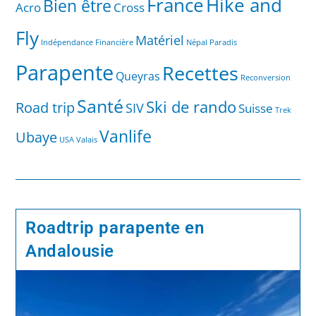
France
Hike and
Bien être
Acro
Cross
Fly
Matériel
Indépendance Financière
Népal
Paradis
Parapente
Recettes
Queyras
Reconversion
Santé
Ski de rando
Road trip
SIV
Suisse
Trek
Vanlife
Ubaye
USA
Valais
Roadtrip parapente en
Andalousie