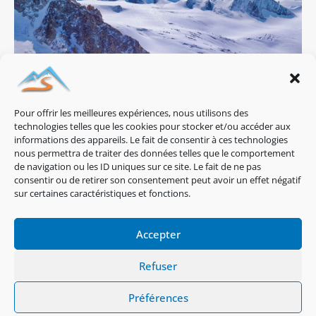
Pour offrir les meilleures expériences, nous utilisons des
technologies telles que les cookies pour stocker et/ou accéder aux
Aiguille du Genépi depuis Trient
informations des appareils. Le fait de consentir à ces technologies
nous permettra de traiter des données telles que le comportement
Saute frontière à peaux de phoques pour une
de navigation ou les ID uniques sur ce site. Le fait de ne pas
vue sur de beaux sommets du massif du Mont-
consentir ou de retirer son consentement peut avoir un effet négatif
blanc.
sur certaines caractéristiques et fonctions.
Accepter
Lire la suite ...
Politique De Cookies (EU)
Refuser
Politique De Confidentialité
Mentions Légales
Préférences