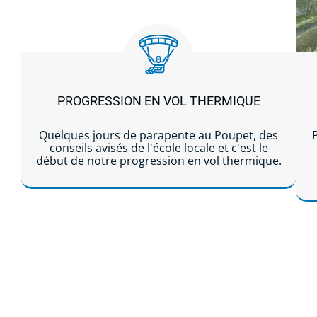
PROGRESSION EN VOL THERMIQUE
E
Quelques jours de parapente au Poupet, des
conseils avisés de l'école locale et c'est le
I
début de notre progression en vol thermique.
E
Lire la suite...
E
L