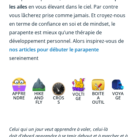
les ailes
en vous élevant dans le ciel. Par contre
vous lâcherez prise comme jamais. Et croyez-nous
en terme de confiance en soi et de mindset, le
parapente est mieux qu’une thérapie de
développement personnel. Alors inspirez-vous de
nos articles pour débuter le parapente
sereinement
APPRE
HIKE
BOITE
VOYA
VOLTI
NDRE
AND
CROS
A
GE
GE
FLY
S
OUTIL
Celui qui un jour veut apprendre à voler, celui-là
doit d’abord apprendre à se tenir debout et à marcher et à