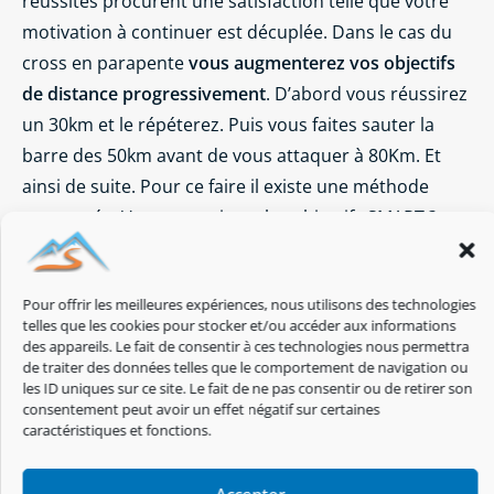
réussites procurent une satisfaction telle que votre
motivation à continuer est décuplée. Dans le cas du
cross en parapente
vous augmenterez vos objectifs
de distance progressivement
. D’abord vous réussirez
un 30km et le répéterez. Puis vous faites sauter la
barre des 50km avant de vous attaquer à 80Km. Et
ainsi de suite. Pour ce faire il existe une méthode
approuvée. Vous connaissez les objectifs SMART ?
Cette méthode utilisé dans le marketing, l’industrie
…,
Pour offrir les meilleures expériences, nous utilisons des technologies
se transpose à merveille dans notre sport aérien.
telles que les cookies pour stocker et/ou accéder aux informations
des appareils. Le fait de consentir à ces technologies nous permettra
Dans le cas précis de notre objectif de débuter le
de traiter des données telles que le comportement de navigation ou
cross en parapente, voyons comment faire. Pour
les ID uniques sur ce site. Le fait de ne pas consentir ou de retirer son
consentement peut avoir un effet négatif sur certaines
commencer, imaginez
un plan de vol qui rend
caractéristiques et fonctions.
l’objectif
Spécifique
. Il ne s’agit pas forcément
d’inventer mais de
s’inspirer de cross réalisés par
Accepter