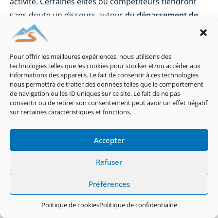
activité. Certaines élites ou compétiteurs tiendront
sans doute un discours autour
du dépassement de
soi
. Mais où mettent-ils la gestion des risques en
parapente ? Certainement pas au même niveau que
vous et moi. Alors vous n’avez certainement pas
Pour offrir les meilleures expériences, nous utilisons des
technologies telles que les cookies pour stocker et/ou accéder aux
autant de liberté que nous pour choisir vos moments
informations des appareils. Le fait de consentir à ces technologies
de vol.
Mais n’oubliez pas, le parapente ce n’est pas
nous permettra de traiter des données telles que le comportement
de navigation ou les ID uniques sur ce site. Le fait de ne pas
vital
. C’est juste une passion incroyable qui doit
consentir ou de retirer son consentement peut avoir un effet négatif
procurer du plaisir. Pratiquez le parapente à votre
sur certaines caractéristiques et fonctions.
manière en écoutant votre coeur.
Accepter
Refuser
Préférences
Politique de cookies
Politique de confidentialité