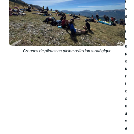
i
s
a
t
i
o
n
Groupes de pilotes en pleine reflexion stratégique
p
o
u
r
l
e
s
n
a
v
e