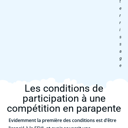
t
e
r
r
i
s
s
a
g
e
Les conditions de
participation à une
compétition en parapente
Evidemment la première des conditions est d’être