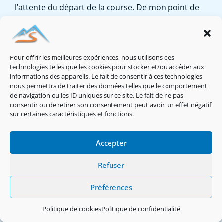
l’attente du départ de la course. De mon point de
vue c’est le moment flippant d’une compétition en
parapente où
les pilotes sont en attente en grappe
.
L’heure approche, et nous ne sommes pas seuls au
Pour offrir les meilleures expériences, nous utilisons des
décollage ce samedi à Montclar. Quelques bi-
technologies telles que les cookies pour stocker et/ou accéder aux
placeurs et volants solos s’élancent dans le ciel.
informations des appareils. Le fait de consentir à ces technologies
nous permettra de traiter des données telles que le comportement
Malheureusement le chef de course constate que
de navigation ou les ID uniques sur ce site. Le fait de ne pas
leur vol n’est qu’une descente inexorable vers
consentir ou de retirer son consentement peut avoir un effet négatif
sur certaines caractéristiques et fonctions.
l’atterrissage du col Saint-Jean. Un pression
s’installe chez les organisateurs qui craignent une
Accepter
activité thermique tardive. Alors que les minutes
s’égrènent, Benoit est contraint de décaler la
Refuser
fenêtre de décollage. Ajouté à cela il réduit
Préférences
également le parcours à cause du risque orageux
prévu en fin d’après-midi. En fait il augmente
Politique de cookies
Politique de confidentialité
simplement le diamètre des balises, ainsi les