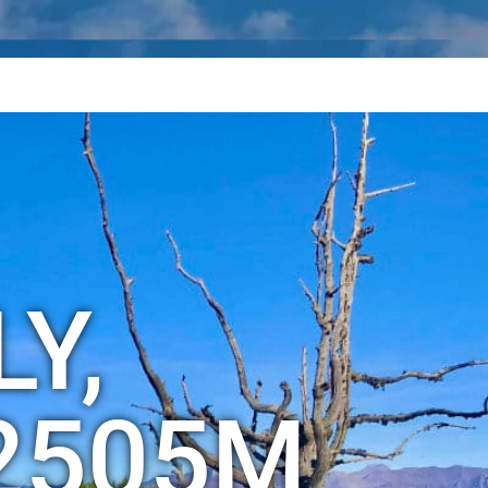
Y,
2505M