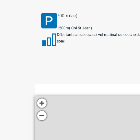
700m (lac)
1200m( Col St Jean)
Débutant sans soucis si vol matinal ou couché d
soleil