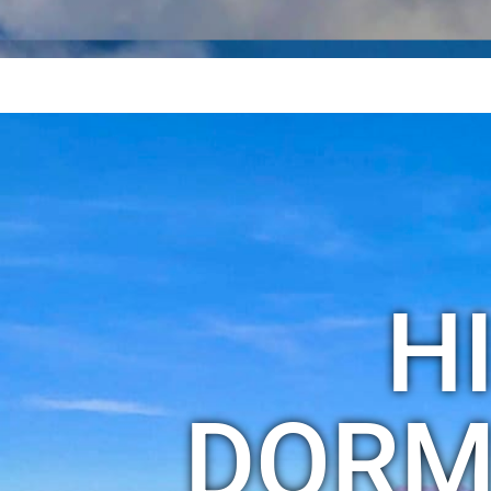
H
DORM