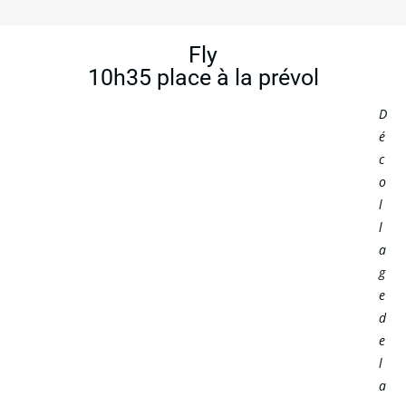
Fly
10h35 place à la prévol
D
é
c
o
l
l
a
g
e
d
e
l
a