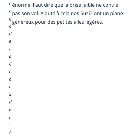
l
énorme. Faut dire que la brise faible ne contre
a
pas son vol. Ajouté à cela nos Susi3 ont un plané
g
généreux pour des petites ailes légères.
e
d
e
L
a
C
r
o
i
x
d
e
l
'
A