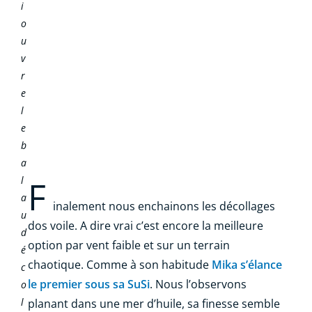
i
o
u
v
r
e
l
e
b
a
l
F
a
inalement nous enchainons les décollages
u
dos voile. A dire vrai c’est encore la meilleure
d
option par vent faible et sur un terrain
é
chaotique. Comme à son habitude
Mika s’élance
c
le premier sous sa SuSi
. Nous l’observons
o
l
planant dans une mer d’huile, sa finesse semble