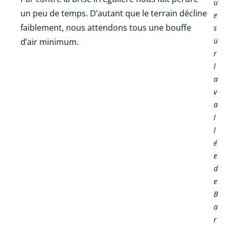
u
un peu de temps. D’autant que le terrain décline
e
faiblement, nous attendons tous une bouffe
s
u
d’air minimum.
r
l
a
v
a
l
l
é
e
d
e
B
a
r