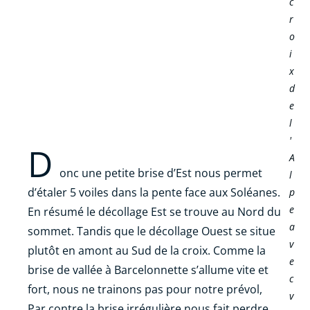
c
r
o
i
x
d
e
l
'
D
A
onc une petite brise d’Est nous permet
l
d’étaler 5 voiles dans la pente face aux Soléanes.
p
e
En résumé le décollage Est se trouve au Nord du
a
sommet. Tandis que le décollage Ouest se situe
v
plutôt en amont au Sud de la croix. Comme la
e
brise de vallée à Barcelonnette s’allume vite et
c
fort, nous ne trainons pas pour notre prévol,
v
Par contre la brise irrégulière nous fait perdre