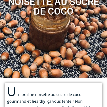
NOISETTE AU SUCRE
DE COCO
U
n praliné noisette au sucre de coco
gourmand et
healthy
, ça vous tente ?
Non