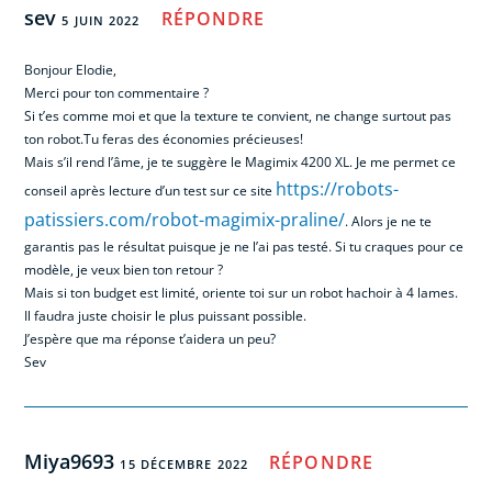
sev
RÉPONDRE
5 JUIN 2022
Bonjour Elodie,
Merci pour ton commentaire ?
Si t’es comme moi et que la texture te convient, ne change surtout pas
ton robot.Tu feras des économies précieuses!
Mais s’il rend l’âme, je te suggère le Magimix 4200 XL. Je me permet ce
https://robots-
conseil après lecture d’un test sur ce site
patissiers.com/robot-magimix-praline/
. Alors je ne te
garantis pas le résultat puisque je ne l’ai pas testé. Si tu craques pour ce
modèle, je veux bien ton retour ?
Mais si ton budget est limité, oriente toi sur un robot hachoir à 4 lames.
Il faudra juste choisir le plus puissant possible.
J’espère que ma réponse t’aidera un peu?
Sev
Miya9693
RÉPONDRE
15 DÉCEMBRE 2022