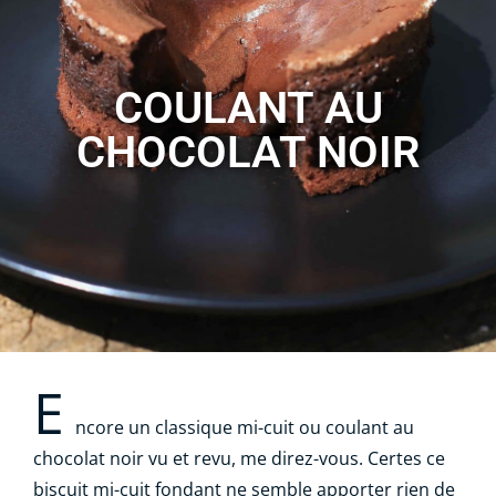
COULANT AU
CHOCOLAT NOIR
E
ncore un classique mi-cuit ou coulant au
chocolat noir vu et revu, me direz-vous. Certes ce
biscuit mi-cuit fondant ne semble apporter rien de